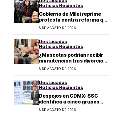
Destacadas
Noticias Recientes
Gobierno de Milei reprime
protesta contra reforma que
permite la venta de tierra a
6 DE AGOSTO DE 2026
extranjeros en Argentina
Destacadas
Noticias Recientes
¿Mascotas podrían recibir
manutención tras divorcio
de sus dueños en CDMX?
6 DE AGOSTO DE 2026
Destacadas
Noticias Recientes
Despojos en CDMX: SSC
identifica a cinco grupos
criminales vinculados a este
6 DE AGOSTO DE 2026
delito