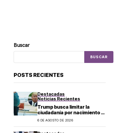
Buscar
BUSCAR
POSTS RECIENTES
Destacadas
Noticias Recientes
Trump busca limitar la
ciudadanía por nacimiento y
el «turismo de parto» en EU;
6 DE AGOSTO DE 2026
¿a quién afecta?