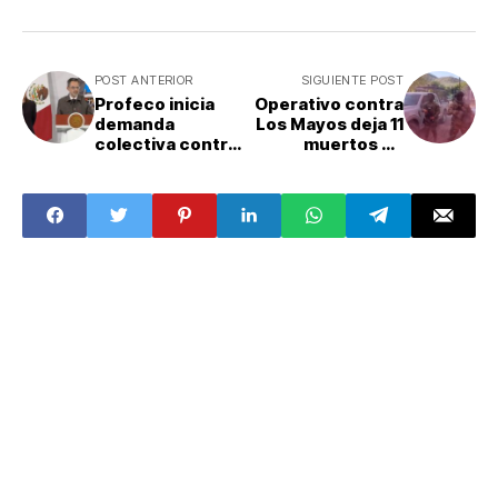
POST ANTERIOR
SIGUIENTE POST
Profeco inicia
Operativo contra
demanda
Los Mayos deja 11
colectiva contra
muertos en
Walmart por
Sinaloa; hija del
cancelar
capo fue retenida
compras: pasos
y luego dejada en
para sumarte a la
libertad
queja si fuiste
afectado