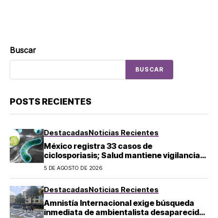
Buscar
BUSCAR
POSTS RECIENTES
Destacadas
Noticias Recientes
México registra 33 casos de
ciclosporiasis; Salud mantiene vigilancia
epidemiológica
5 DE AGOSTO DE 2026
Destacadas
Noticias Recientes
Amnistía Internacional exige búsqueda
inmediata de ambientalista desaparecido