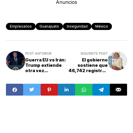
Anuncios
Empresarios
Guanajuato
Inseguridad
México
POST ANTERIOR
SIGUIENTE POST
Guerra EU vs Irán:
El gobierno
Trump extiende
sostiene que
otra vez
46,742 registros
ultimátum para
de
atacar
desaparecidos
instalaciones
no tienen datos
eléctricas iraníes
suficientes para
búsqueda