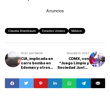
Anuncios
Claudia Sheinbaum
Estados Unidos
México
POST ANTERIOR
SIGUIENTE POST
CIA, implicada en
CDMX, con
carro bomba en
“Juego Limpio y
Edomex y otros
Sociedad Justa”
ataques: CNN;
para el Mundial
Harfuch lo niega
2026