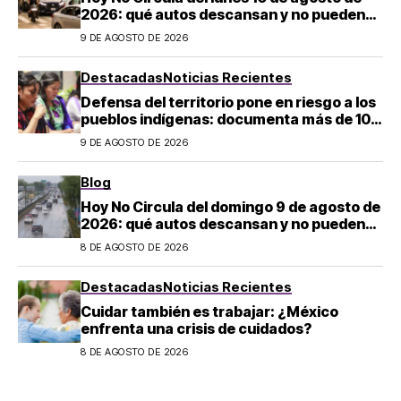
2026: qué autos descansan y no pueden
salir en CDMX y el Estado de México; estos
9 DE AGOSTO DE 2026
son los horarios oficiales
Destacadas
Noticias Recientes
Defensa del territorio pone en riesgo a los
pueblos indígenas: documenta más de 100
desapariciones
9 DE AGOSTO DE 2026
Blog
Hoy No Circula del domingo 9 de agosto de
2026: qué autos descansan y no pueden
salir en CDMX y el Estado de México; estos
8 DE AGOSTO DE 2026
son los horarios oficiales
Destacadas
Noticias Recientes
Cuidar también es trabajar: ¿México
enfrenta una crisis de cuidados?
8 DE AGOSTO DE 2026