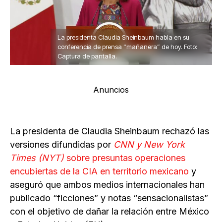
La presidenta Claudia Sheinbaum habla en su
conferencia de prensa “mañanera” de hoy. Foto:
Captura de pantalla.
Anuncios
La presidenta de Claudia Sheinbaum rechazó las
versiones difundidas por
CNN y New York
Times (NYT)
sobre presuntas operaciones
encubiertas de la CIA en territorio mexicano
y
aseguró que ambos medios internacionales han
publicado “ficciones” y notas “sensacionalistas”
con el objetivo de dañar la relación entre México