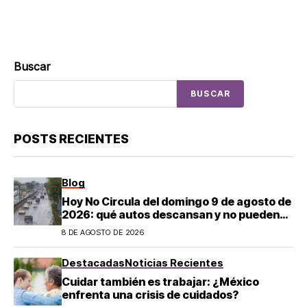
Buscar
BUSCAR
POSTS RECIENTES
Blog
Hoy No Circula del domingo 9 de agosto de
2026: qué autos descansan y no pueden
salir en CDMX y el Estado de México; estos
8 DE AGOSTO DE 2026
son los horarios oficiales
Destacadas
Noticias Recientes
Cuidar también es trabajar: ¿México
enfrenta una crisis de cuidados?