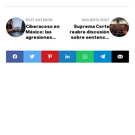
POST ANTERIOR
SIGUIENTE POST
Ciberacoso en
Suprema Corte
México: las
reabre discusión
agresiones
sobre sentencia
digitales se
del caso
concentran en
Ayotzinapa que
mujeres jóvenes,
ordenó crear la
alerta el Inegi
Comisión de la
Verdad