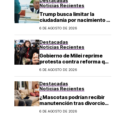
Destacadas
Noticias Recientes
Trump busca limitar la
ciudadanía por nacimiento y
el «turismo de parto» en EU;
6 DE AGOSTO DE 2026
¿a quién afecta?
Destacadas
Noticias Recientes
Gobierno de Milei reprime
protesta contra reforma que
permite la venta de tierra a
6 DE AGOSTO DE 2026
extranjeros en Argentina
Destacadas
Noticias Recientes
¿Mascotas podrían recibir
manutención tras divorcio
de sus dueños en CDMX?
6 DE AGOSTO DE 2026