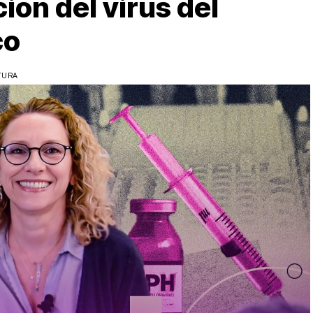
ión del virus del
co
TURA