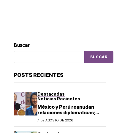
Buscar
BUSCAR
POSTS RECIENTES
Destacadas
Noticias Recientes
México y Perú reanudan
relaciones diplomáticas;
Sheinbaum confirma llegada
7 DE AGOSTO DE 2026
de Betssy Chávez al país