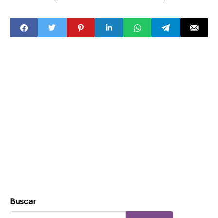
magistradas que
edad para cambio
aprobaron
de acta de
amparo a
nacimiento de
exgobernador de
infancias trans
Tamaulipas
en Guerrero
Buscar