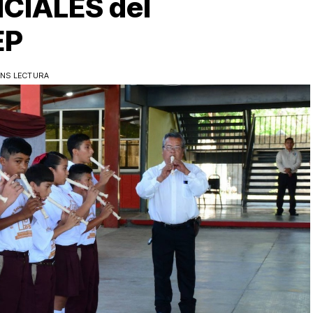
CIALES del
EP
INS LECTURA