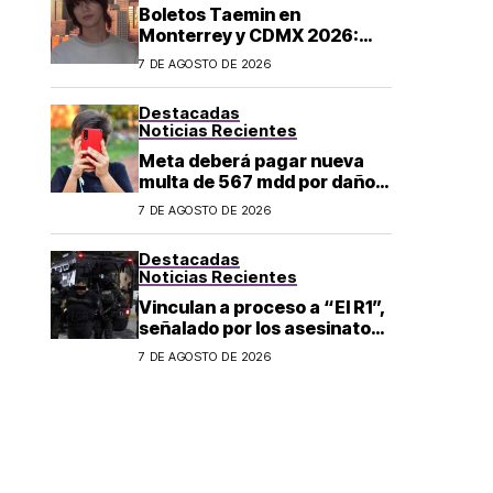
Boletos Taemin en
Monterrey y CDMX 2026:
¿dónde comprar?
7 DE AGOSTO DE 2026
Destacadas
Noticias Recientes
Meta deberá pagar nueva
multa de 567 mdd por daños
a menores
7 DE AGOSTO DE 2026
Destacadas
Noticias Recientes
Vinculan a proceso a “El R1”,
señalado por los asesinatos
de Carlos Manzo y Valeria
7 DE AGOSTO DE 2026
Márquez