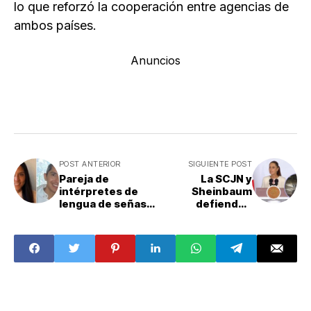
lo que reforzó la cooperación entre agencias de
ambos países.
Anuncios
POST ANTERIOR
SIGUIENTE POST
Pareja de
La SCJN y
intérpretes de
Sheinbaum
lengua de señas y
defienden
su hija son
adquisición de
asesinados en
camionetas
Michoacán
blindadas para
ministros