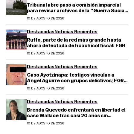
Tribunal abre paso a comisión imparcial
para revisar archivos de la “Guerra Sucia”
tras omisión de Sedena
10 DE AGOSTO DE 2026
Destacadas
Noticias Recientes
Ruffo, parte de la red más grande hasta
ahora detectada de huachicol fiscal: FGR
10 DE AGOSTO DE 2026
Destacadas
Noticias Recientes
Caso Ayotzinapa: testigos vinculan a
Ángel Aguirre con grupos delictivos; FGR
lo acusa de destruir evidencia
10 DE AGOSTO DE 2026
Destacadas
Noticias Recientes
Brenda Quevedo enfrentará en libertad el
caso Wallace tras casi 20 años sin
sentencia
10 DE AGOSTO DE 2026