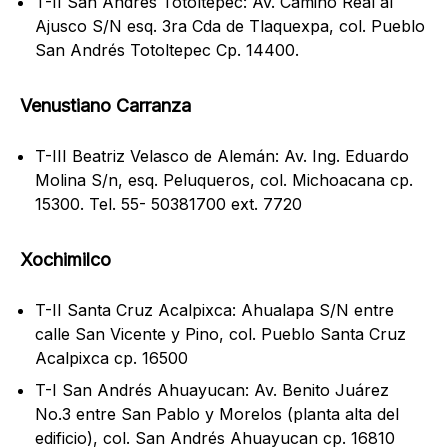
T-II San Andrés Totoltepec: Av. Camino Real al
Ajusco S/N esq. 3ra Cda de Tlaquexpa, col. Pueblo
San Andrés Totoltepec Cp. 14400.
Venustiano Carranza
T-III Beatriz Velasco de Alemán: Av. Ing. Eduardo
Molina S/n, esq. Peluqueros, col. Michoacana cp.
15300. Tel. 55- 50381700 ext. 7720
Xochimilco
T-II Santa Cruz Acalpixca: Ahualapa S/N entre
calle San Vicente y Pino, col. Pueblo Santa Cruz
Acalpixca cp. 16500
T-I San Andrés Ahuayucan: Av. Benito Juárez
No.3 entre San Pablo y Morelos (planta alta del
edificio), col. San Andrés Ahuayucan cp. 16810