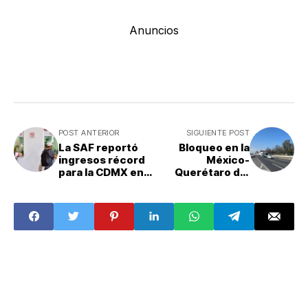
Anuncios
POST ANTERIOR
SIGUIENTE POST
La SAF reportó
Bloqueo en la
ingresos récord
México-
para la CDMX en
Querétaro del
2025
viernes 30 de
enero: vecinos
de Cuautitlán
Izcalli anuncian
protestas; ¿a qué
hora y dónde
estará cerrada la
autopista?