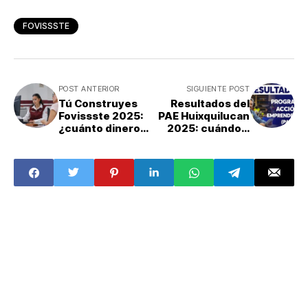
FOVISSSTE
POST ANTERIOR
SIGUIENTE POST
Tú Construyes
Resultados del
Fovissste 2025:
PAE Huixquilucan
¿cuánto dinero
2025: cuándo y
da el programa
dónde consultar
para construir
la segunda fase
una casa? Pasos
del Programa
del registro
Acción
Emprendedora