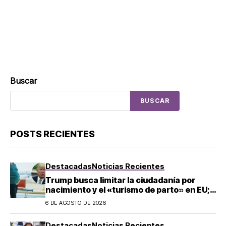
Buscar
BUSCAR
POSTS RECIENTES
Destacadas
Noticias Recientes
Trump busca limitar la ciudadanía por
nacimiento y el «turismo de parto» en EU;
¿a quién afecta?
6 DE AGOSTO DE 2026
Destacadas
Noticias Recientes