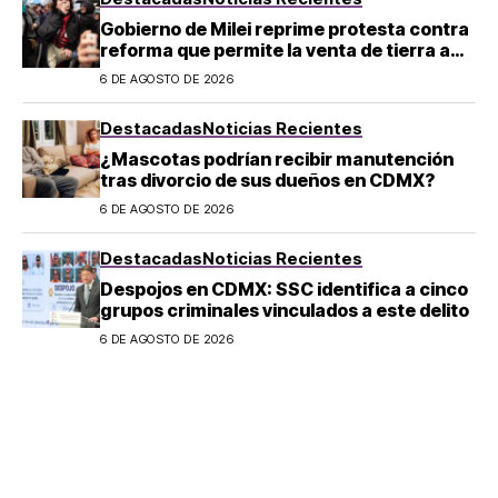
Gobierno de Milei reprime protesta contra
reforma que permite la venta de tierra a
extranjeros en Argentina
6 DE AGOSTO DE 2026
Destacadas
Noticias Recientes
¿Mascotas podrían recibir manutención
tras divorcio de sus dueños en CDMX?
6 DE AGOSTO DE 2026
Destacadas
Noticias Recientes
Despojos en CDMX: SSC identifica a cinco
grupos criminales vinculados a este delito
6 DE AGOSTO DE 2026