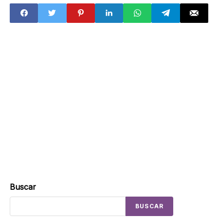
personales:
fechas para los
trámites y costos
de multas
Buscar
BUSCAR