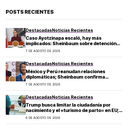
POSTS RECIENTES
Destacadas
Noticias Recientes
Caso Ayotzinapa escaló, hay más
implicados: Sheinbaum sobre detención
de Ángel Aguirre
7 DE AGOSTO DE 2026
Destacadas
Noticias Recientes
México y Perú reanudan relaciones
diplomáticas; Sheinbaum confirma
llegada de Betssy Chávez al país
7 DE AGOSTO DE 2026
Destacadas
Noticias Recientes
Trump busca limitar la ciudadanía por
nacimiento y el «turismo de parto» en EU;
¿a quién afecta?
6 DE AGOSTO DE 2026