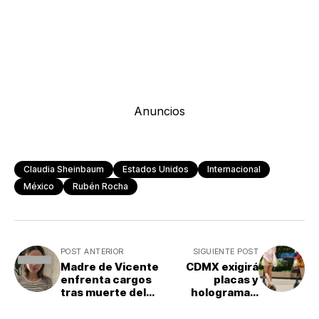
Anuncios
Claudia Sheinbaum
Estados Unidos
Internacional
México
Rubén Rocha
POST ANTERIOR
SIGUIENTE POST
Madre de Vicente
CDMX exigirá
enfrenta cargos
placas y
tras muerte del
holograma a
menor dentro de
vehículos
un auto en BC
eléctricos