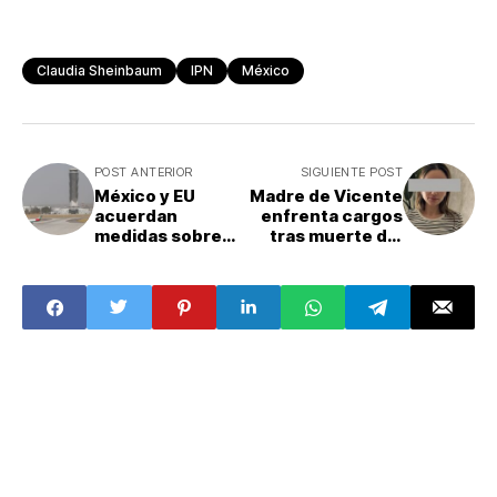
Claudia Sheinbaum
IPN
México
POST ANTERIOR
SIGUIENTE POST
México y EU
Madre de Vicente
acuerdan
enfrenta cargos
medidas sobre
tras muerte del
transporte aéreo
menor dentro de
bilateral
un auto en BC