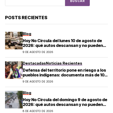
BUSCAR
POSTS RECIENTES
Blog
Hoy No Circula del lunes 10 de agosto de
2026: qué autos descansan y no pueden
salir en CDMX y el Estado de México; estos
9 DE AGOSTO DE 2026
son los horarios oficiales
Destacadas
Noticias Recientes
Defensa del territorio pone en riesgo a los
pueblos indígenas: documenta más de 100
desapariciones
9 DE AGOSTO DE 2026
Blog
Hoy No Circula del domingo 9 de agosto de
2026: qué autos descansan y no pueden
salir en CDMX y el Estado de México; estos
8 DE AGOSTO DE 2026