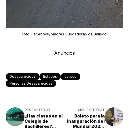
Foto: Facebook/Madres Buscadoras de Jalisco.
Anuncios
Desaparecidos
Estados
Jalisco
Personas Desaparecidas
POST ANTERIOR
SIGUIENTE POST
¿Hay clases en el
Boleto para la
Colegio de
inauguración del
Bachilleres?
Mundial 2026: