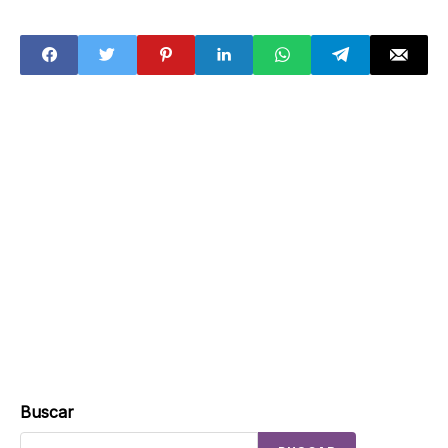
Sindicato estalla
¿cómo participar
huelga en la
por la entrada
CDMX
gratis que
Sheinbaum
regalará a
jóvenes
mexicanas?
Buscar