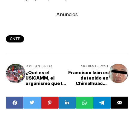
Anuncios
CNTE
POST ANTERIOR
SIGUIENTE POST
¿Qué es el
Francisco Iván es
USICAMM, el
detenido en
organismo que la
Chimalhuacán
CNTE y el SNTE
por el feminicidio
buscan
de Miriam,
desaparecer?
estudiante de la
UAEMex