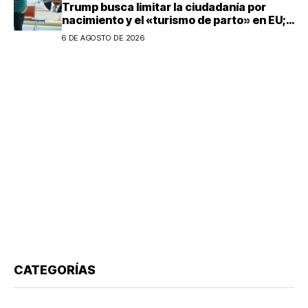
Trump busca limitar la ciudadanía por
nacimiento y el «turismo de parto» en EU;
¿a quién afecta?
6 DE AGOSTO DE 2026
CATEGORÍAS