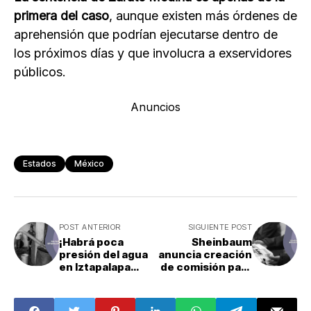
primera del caso
, aunque existen más órdenes de
aprehensión que podrían ejecutarse dentro de
los próximos días y que involucra a exservidores
públicos.
Anuncios
Estados
México
POST ANTERIOR
SIGUIENTE POST
¡Habrá poca
Sheinbaum
presión del agua
anuncia creación
en Iztapalapa
de comisión para
hasta finales de
la Reforma
agosto! Conoce
Electoral
cuáles colonias