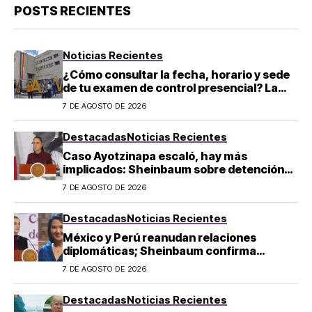
POSTS RECIENTES
Noticias Recientes
¿Cómo consultar la fecha, horario y sede
de tu examen de control presencial? La
UNAM da pasos a seguir
7 DE AGOSTO DE 2026
Destacadas
Noticias Recientes
Caso Ayotzinapa escaló, hay más
implicados: Sheinbaum sobre detención
de Ángel Aguirre
7 DE AGOSTO DE 2026
Destacadas
Noticias Recientes
México y Perú reanudan relaciones
diplomáticas; Sheinbaum confirma
llegada de Betssy Chávez al país
7 DE AGOSTO DE 2026
Destacadas
Noticias Recientes