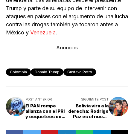
defenderla. Las amenazas desde el presidente
Trump y parte de su equipo de intervenir con
ataques en países con el argumento de una lucha
contra las drogas también ya tocaron antes a
México y
Venezuela
.
Anuncios
Colombia
Donald Trump
Gustavo Petro
POST ANTERIOR
SIGUIENTE POST
El PAN rompe
Bolivia vira a la
alianza con el PRI
derecha: Rodrigo
y coqueteos con
Paz es el nuevo
MC
presidente