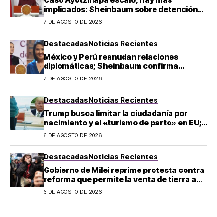
Caso Ayotzinapa escaló, hay más
implicados: Sheinbaum sobre detención
de Ángel Aguirre
7 DE AGOSTO DE 2026
Destacadas
Noticias Recientes
México y Perú reanudan relaciones
diplomáticas; Sheinbaum confirma
llegada de Betssy Chávez al país
7 DE AGOSTO DE 2026
Destacadas
Noticias Recientes
Trump busca limitar la ciudadanía por
nacimiento y el «turismo de parto» en EU;
¿a quién afecta?
6 DE AGOSTO DE 2026
Destacadas
Noticias Recientes
Gobierno de Milei reprime protesta contra
reforma que permite la venta de tierra a
extranjeros en Argentina
6 DE AGOSTO DE 2026