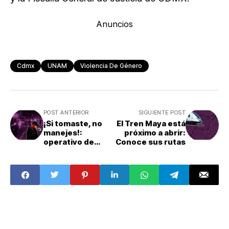
Anuncios
Cdmx
UNAM
Violencia De Género
POST ANTERIOR
SIGUIENTE POST
¡Si tomaste, no
El Tren Maya está
manejes!:
próximo a abrir:
operativo de
Conoce sus rutas
alcoholímetro en
diciembre