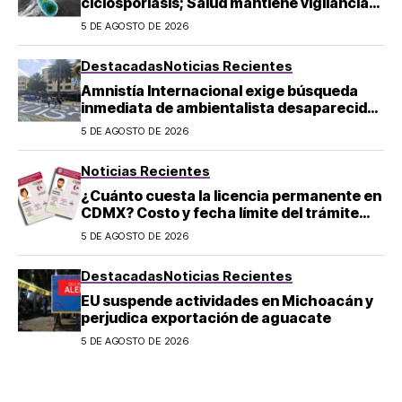
ciclosporiasis; Salud mantiene vigilancia
epidemiológica
5 DE AGOSTO DE 2026
Destacadas
Noticias Recientes
Amnistía Internacional exige búsqueda
inmediata de ambientalista desaparecido
en Michoacán
5 DE AGOSTO DE 2026
Noticias Recientes
¿Cuánto cuesta la licencia permanente en
CDMX? Costo y fecha límite del trámite
2026
5 DE AGOSTO DE 2026
Destacadas
Noticias Recientes
EU suspende actividades en Michoacán y
perjudica exportación de aguacate
5 DE AGOSTO DE 2026