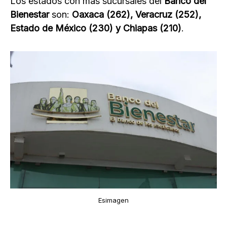
Los estados con más sucursales del
Banco del
Bienestar
son:
Oaxaca (262), Veracruz (252),
Estado de México (230) y Chiapas (210)
.
Esimagen