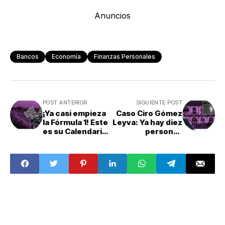
Anuncios
Bancos
Economía
Finanzas Personales
POST ANTERIOR
SIGUIENTE POST
¡Ya casi empieza
Caso Ciro Gómez
la Fórmula 1! Este
Leyva: Ya hay diez
es su Calendario
personas
2024
detenidas