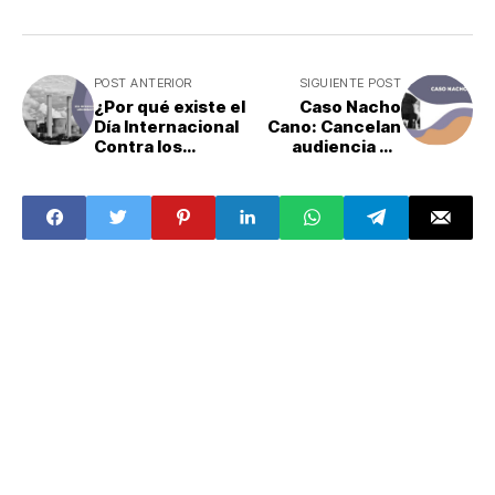
POST ANTERIOR
SIGUIENTE POST
¿Por qué existe el
Caso Nacho
Día Internacional
Cano: Cancelan
Contra los
audiencia de
Ensayos
becarios
Nucleares?
mexicanos
llevados a España