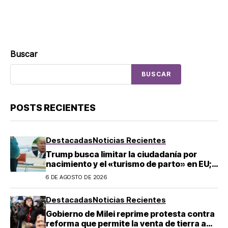
Buscar
BUSCAR
POSTS RECIENTES
Destacadas
Noticias Recientes
Trump busca limitar la ciudadanía por
nacimiento y el «turismo de parto» en EU;
¿a quién afecta?
6 DE AGOSTO DE 2026
Destacadas
Noticias Recientes
Gobierno de Milei reprime protesta contra
reforma que permite la venta de tierra a