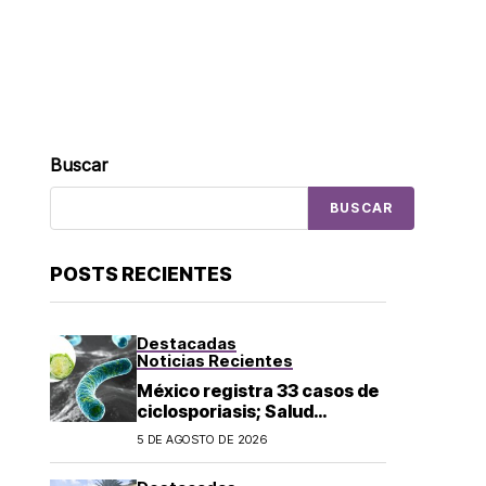
Buscar
BUSCAR
POSTS RECIENTES
Destacadas
Noticias Recientes
México registra 33 casos de
ciclosporiasis; Salud
mantiene vigilancia
5 DE AGOSTO DE 2026
epidemiológica