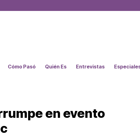
Cómo Pasó
Quién Es
Entrevistas
Especiale
irrumpe en evento
ec