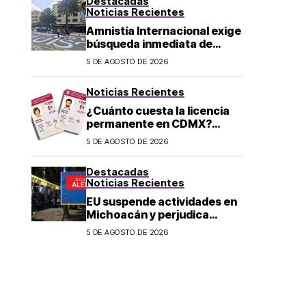
Destacadas
Noticias Recientes
Amnistía Internacional exige
búsqueda inmediata de
ambientalista desaparecido
5 DE AGOSTO DE 2026
en Michoacán
Noticias Recientes
¿Cuánto cuesta la licencia
permanente en CDMX?
Costo y fecha límite del
5 DE AGOSTO DE 2026
trámite 2026
Destacadas
Noticias Recientes
EU suspende actividades en
Michoacán y perjudica
exportación de aguacate
5 DE AGOSTO DE 2026