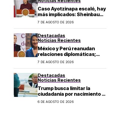
Noticias Recientes
Caso Ayotzinapa escaló, hay
más implicados: Sheinbaum
sobre detención de Ángel
7 DE AGOSTO DE 2026
Aguirre
Destacadas
Noticias Recientes
México y Perú reanudan
relaciones diplomáticas;
Sheinbaum confirma llegada
7 DE AGOSTO DE 2026
de Betssy Chávez al país
Destacadas
Noticias Recientes
Trump busca limitar la
ciudadanía por nacimiento y
el «turismo de parto» en EU;
6 DE AGOSTO DE 2026
¿a quién afecta?