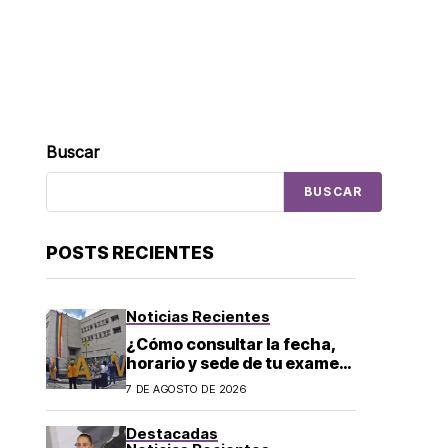
Buscar
BUSCAR
POSTS RECIENTES
Noticias Recientes
¿Cómo consultar la fecha,
horario y sede de tu examen
de control presencial? La
7 DE AGOSTO DE 2026
UNAM da pasos a seguir
Destacadas