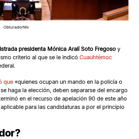
ObturadorMx
istrada presidenta Mónica Aralí Soto Fregoso
y
mo criterio al que se le indicó
Cuauhtémoc
ederal.
ó que
«quienes ocupan un mando en la policía o
e se haga la elección, deben separarse del encargo
eterminó en el recurso de apelación 90 de este año
plicable para las candidaturas a por el principio
ador?