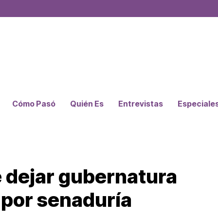
Cómo Pasó
Quién Es
Entrevistas
Especiale
e dejar gubernatura
 por senaduría