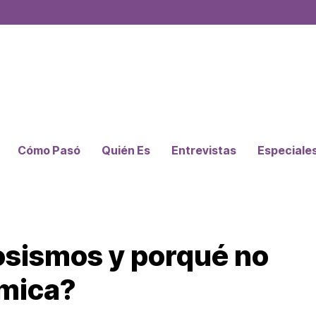
Cómo Pasó
Quién Es
Entrevistas
Especiale
osismos y porqué no
smica?