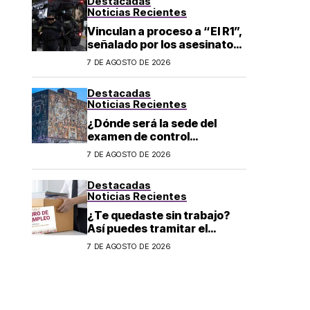
Destacadas
Noticias Recientes
Vinculan a proceso a “El R1”,
señalado por los asesinatos
de Carlos Manzo y Valeria
7 DE AGOSTO DE 2026
Márquez
Destacadas
Noticias Recientes
¿Dónde será la sede del
examen de control
presencial de de la UNAM en
7 DE AGOSTO DE 2026
CDMX, León, Oaxaca y
Tijuana?
Destacadas
Noticias Recientes
¿Te quedaste sin trabajo?
Así puedes tramitar el
Seguro de Desempleo CDMX
7 DE AGOSTO DE 2026
2026: convocatoria y
requisitos