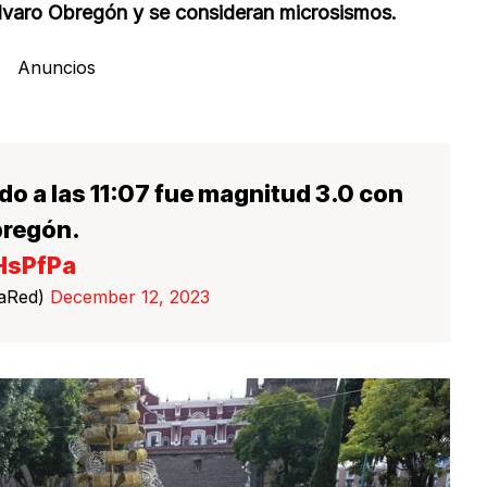
 Álvaro Obregón y se consideran microsismos.
Anuncios
do a las 11:07 fue magnitud 3.0 con
bregón.
HsPfPa
LaRed)
December 12, 2023