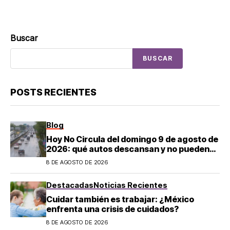
Buscar
BUSCAR
POSTS RECIENTES
Blog
Hoy No Circula del domingo 9 de agosto de
2026: qué autos descansan y no pueden
salir en CDMX y el Estado de México; estos
8 DE AGOSTO DE 2026
son los horarios oficiales
Destacadas
Noticias Recientes
Cuidar también es trabajar: ¿México
enfrenta una crisis de cuidados?
8 DE AGOSTO DE 2026