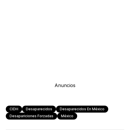
Anuncios
CIDH
Desaparecidos
Desaparecidos En México
Desapariciones Forzadas
México