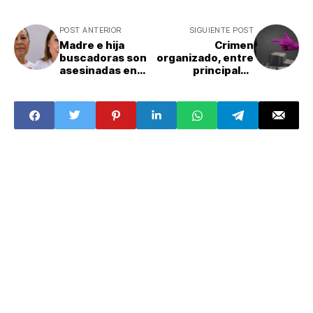
POST ANTERIOR
SIGUIENTE POST
Madre e hija
Crimen
buscadoras son
organizado, entre
asesinadas en
principales
Guanajuato;
causas de
investigan
desaparición de
feminicidio
menores:
informe de la
CIDH