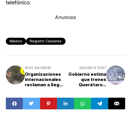
telefónico.
Anuncios
México
Registro Celulares
POST ANTERIOR
SIGUIENTE POST
Organizaciones
Gobierno estima
internacionales
que trenes
reclaman a Segob
Querétaro y
por desalojo a
Pachuca operen
activistas trans
el próximo año