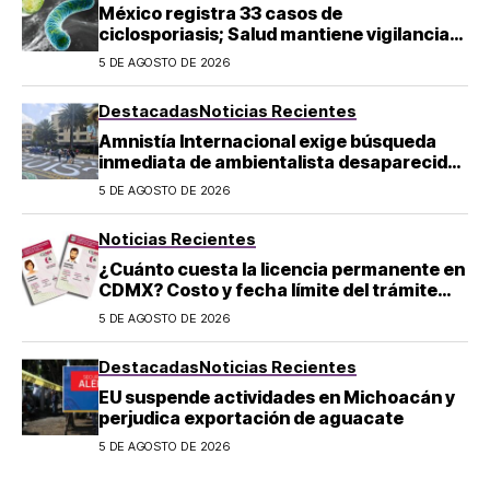
México registra 33 casos de
ciclosporiasis; Salud mantiene vigilancia
epidemiológica
5 DE AGOSTO DE 2026
Destacadas
Noticias Recientes
Amnistía Internacional exige búsqueda
inmediata de ambientalista desaparecido
en Michoacán
5 DE AGOSTO DE 2026
Noticias Recientes
¿Cuánto cuesta la licencia permanente en
CDMX? Costo y fecha límite del trámite
2026
5 DE AGOSTO DE 2026
Destacadas
Noticias Recientes
EU suspende actividades en Michoacán y
perjudica exportación de aguacate
5 DE AGOSTO DE 2026