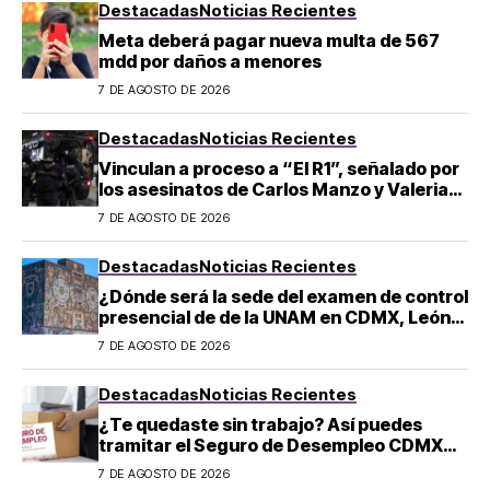
Destacadas
Noticias Recientes
Meta deberá pagar nueva multa de 567
mdd por daños a menores
7 DE AGOSTO DE 2026
Destacadas
Noticias Recientes
Vinculan a proceso a “El R1”, señalado por
los asesinatos de Carlos Manzo y Valeria
Márquez
7 DE AGOSTO DE 2026
Destacadas
Noticias Recientes
¿Dónde será la sede del examen de control
presencial de de la UNAM en CDMX, León,
Oaxaca y Tijuana?
7 DE AGOSTO DE 2026
Destacadas
Noticias Recientes
¿Te quedaste sin trabajo? Así puedes
tramitar el Seguro de Desempleo CDMX
2026: convocatoria y requisitos
7 DE AGOSTO DE 2026