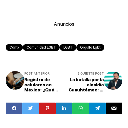
Anuncios
Cdmx
Comunidad LGBT
LGBT
Orgullo Lgbt
POST ANTERIOR
SIGUIENTE POST
Registro de
La batalla por la
celulares en
alcaldía
México: ¿Qué
Cuauhtémoc: el
pasa con BBVA,
Arturo Ávila se
Banamex y otras
suma a la
apps bancarias si
contienda
no registras tu
interna de
línea?
Morena por la
candidatura