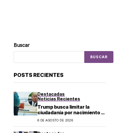
Buscar
BUSCAR
POSTS RECIENTES
Destacadas
Noticias Recientes
Trump busca limitar la
ciudadanía por nacimiento y
el «turismo de parto» en EU;
6 DE AGOSTO DE 2026
¿a quién afecta?