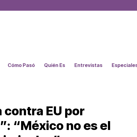
Cómo Pasó
Quién Es
Entrevistas
Especiale
a contra EU por
”: “México no es el