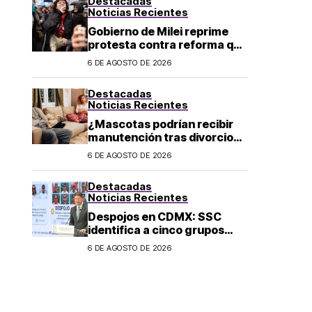
Destacadas
Noticias Recientes
Gobierno de Milei reprime
protesta contra reforma que
permite la venta de tierra a
6 DE AGOSTO DE 2026
extranjeros en Argentina
Destacadas
Noticias Recientes
¿Mascotas podrían recibir
manutención tras divorcio
de sus dueños en CDMX?
6 DE AGOSTO DE 2026
Destacadas
Noticias Recientes
Despojos en CDMX: SSC
identifica a cinco grupos
criminales vinculados a este
6 DE AGOSTO DE 2026
delito