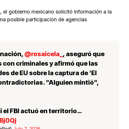
, el gobierno mexicano solicitó información a la
a posible participación de agencias
rnación,
@rosaicela_
, aseguró que
 con criminales y afirmó que las
es de EU sobre la captura de 'El
tradictorias. "Alguien mintió",
 el FBI actuó en territorio…
Bj0Qj
LaRed)
July 7, 2026