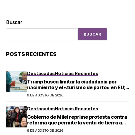
Buscar
BUSCAR
POSTS RECIENTES
Destacadas
Noticias Recientes
Trump busca limitar la ciudadanía por
nacimiento y el «turismo de parto» en EU;
¿a quién afecta?
6 DE AGOSTO DE 2026
Destacadas
Noticias Recientes
Gobierno de Milei reprime protesta contra
reforma que permite la venta de tierra a
extranjeros en Argentina
6 DE AGOSTO DE 2026