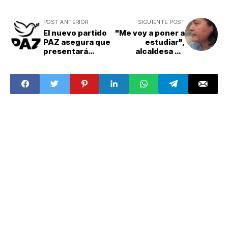
POST ANTERIOR
SIGUIENTE POST
El nuevo partido
"Me voy a poner a
PAZ asegura que
estudiar",
presentará
alcaldesa de
candidatos para
Mazatlán admite
las 17
que desconoce
gubernaturas en
datos sobre
disputa en las
inseguridad
elecciones de
2027