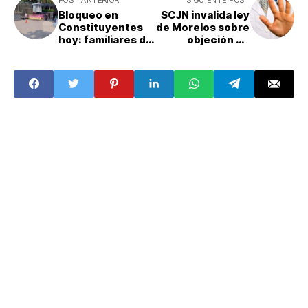
Bloqueo en
SCJN invalida ley
Constituyentes
de Morelos sobre
hoy: familiares de
objeción de
turistas
conciencia
desaparecidos
médica
exigen avances
en el caso