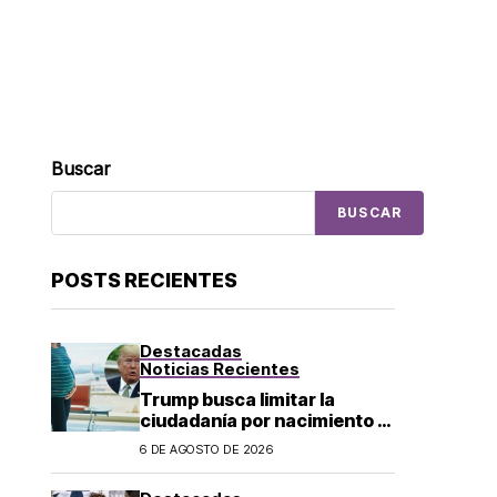
Buscar
BUSCAR
POSTS RECIENTES
Destacadas
Noticias Recientes
Trump busca limitar la
ciudadanía por nacimiento y
el «turismo de parto» en EU;
6 DE AGOSTO DE 2026
¿a quién afecta?