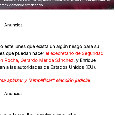
m Pardo en conferencia de prensa matutina en el salón de la Tesorería de
s Ramos Mamahua /Presidencia
Anuncios
 este lunes que exista un algún riesgo para su
ones que puedan hacer
el execretario de Seguridad
bén Rocha, Gerardo Mérida Sánchez
, y Enrique
an a las autoridades de Estados Unidos (EU).
ea aplazar y “simplificar” elección judicial
Anuncios