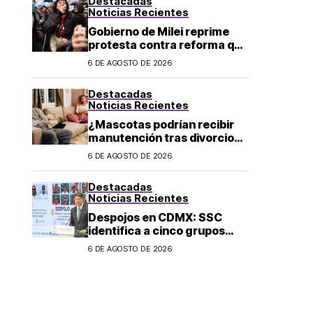
Destacadas
Noticias Recientes
Gobierno de Milei reprime
protesta contra reforma que
permite la venta de tierra a
6 DE AGOSTO DE 2026
extranjeros en Argentina
Destacadas
Noticias Recientes
¿Mascotas podrían recibir
manutención tras divorcio
de sus dueños en CDMX?
6 DE AGOSTO DE 2026
Destacadas
Noticias Recientes
Despojos en CDMX: SSC
identifica a cinco grupos
criminales vinculados a este
6 DE AGOSTO DE 2026
delito