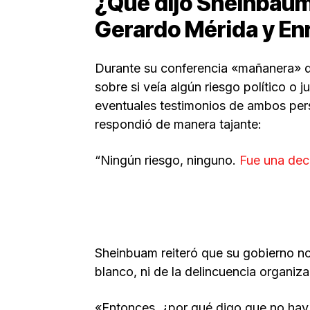
¿Qué dijo Sheinbaum
Gerardo Mérida y En
Durante su conferencia «mañanera» d
sobre si veía algún riesgo político o j
eventuales testimonios de ambos pers
respondió de manera tajante:
“Ningún riesgo, ninguno.
Fue una deci
Sheinbuam reiteró que su gobierno no
blanco, ni de la delincuencia organiz
«Entonces, ¿por qué digo que no hay 