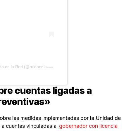
U
na publicación compartida de Ruido en la Red (@ruidoenlared)
bre cuentas ligadas a
reventivas»
sobre las medidas implementadas por la Unidad de
o a cuentas vinculadas al
gobernador con licencia