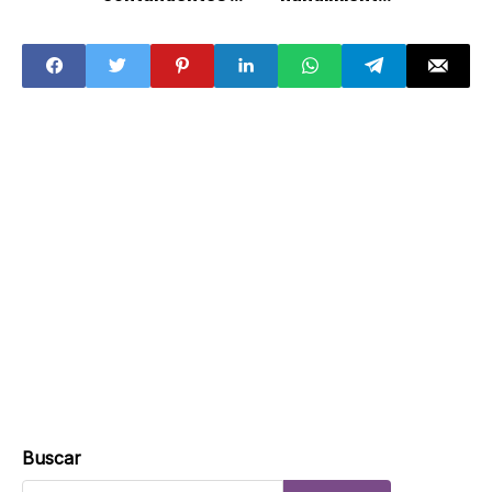
irrefutables"
acelerados en la
contra Rubén
Ciudad de México
Rocha; si no las
presenta, el
“objetivo es
político”, dice
Buscar