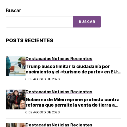
Buscar
BUSCAR
POSTS RECIENTES
Destacadas
Noticias Recientes
Trump busca limitar la ciudadanía por
nacimiento y el «turismo de parto» en EU;
¿a quién afecta?
6 DE AGOSTO DE 2026
Destacadas
Noticias Recientes
Gobierno de Milei reprime protesta contra
reforma que permite la venta de tierra a
extranjeros en Argentina
6 DE AGOSTO DE 2026
Destacadas
Noticias Recientes