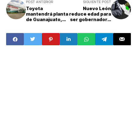
POST ANTERIOR
SIGUIENTE POST
Toyota
Nuevo León
mantendrá planta
reduce edad para
de Guanajuato,
ser gobernador y
traslado de
diputado; ¿la
producción será
reforma aplicará
gradual
en las elecciones
de 2027?