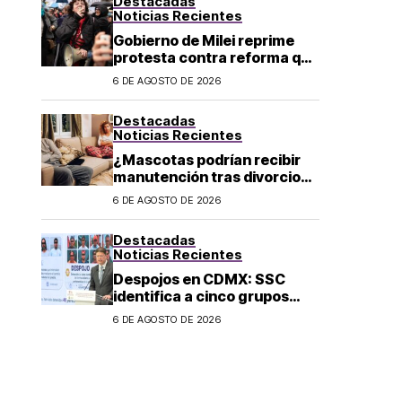
Destacadas
Noticias Recientes
Gobierno de Milei reprime
protesta contra reforma que
permite la venta de tierra a
6 DE AGOSTO DE 2026
extranjeros en Argentina
Destacadas
Noticias Recientes
¿Mascotas podrían recibir
manutención tras divorcio
de sus dueños en CDMX?
6 DE AGOSTO DE 2026
Destacadas
Noticias Recientes
Despojos en CDMX: SSC
identifica a cinco grupos
criminales vinculados a este
6 DE AGOSTO DE 2026
delito