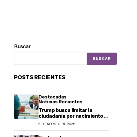
Buscar
BUSCAR
POSTS RECIENTES
Destacadas
Noticias Recientes
Trump busca limitar la
ciudadanía por nacimiento y
el «turismo de parto» en EU;
6 DE AGOSTO DE 2026
¿a quién afecta?