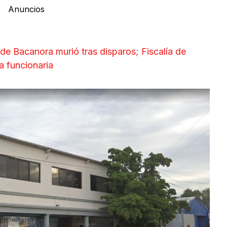
Anuncios
 de Bacanora murió tras disparos; Fiscalía de
a funcionaria