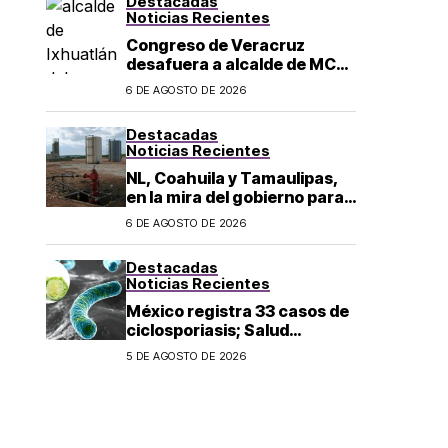
Destacadas
los 43 normalistas
Noticias Recientes
Congreso de Veracruz
desafuera a alcalde de MC
investigado por el asesinato
6 DE AGOSTO DE 2026
de la periodista Roxana
Guzmán
Destacadas
Noticias Recientes
NL, Coahuila y Tamaulipas,
en la mira del gobierno para
fracking
6 DE AGOSTO DE 2026
Destacadas
Noticias Recientes
México registra 33 casos de
ciclosporiasis; Salud
mantiene vigilancia
5 DE AGOSTO DE 2026
epidemiológica