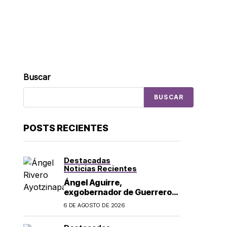
Buscar
BUSCAR
POSTS RECIENTES
Destacadas
Noticias Recientes
Ángel Aguirre,
exgobernador de Guerrero,
es detenido por caso
6 DE AGOSTO DE 2026
Ayotzinapa: lo acusan de
ocultar información sobre