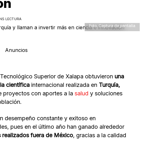
ón
INS LECTURA
Foto. Captura de pantalla
Anuncios
o Tecnológico Superior de Xalapa obtuvieron
una
 científica
internacional realizada en
Turquía,
e proyectos con aportes a la
salud
y soluciones
oblación.
 un desempeño constante y exitoso en
les, pues en el último año han ganado alrededor
s realizados fuera de México
, gracias a la calidad