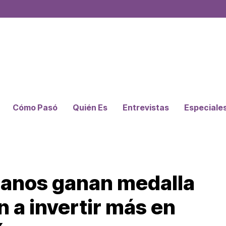
Cómo Pasó
Quién Es
Entrevistas
Especiale
canos ganan medalla
n a invertir más en