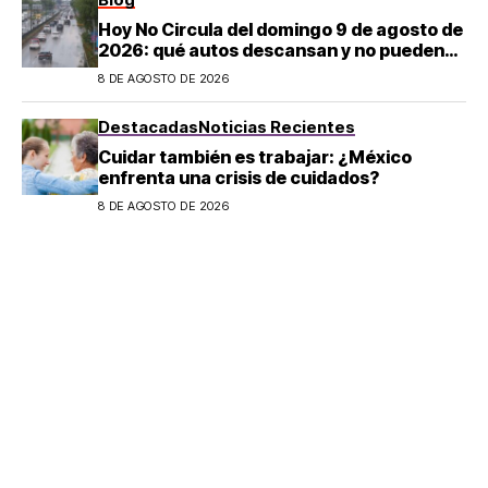
Hoy No Circula del domingo 9 de agosto de
2026: qué autos descansan y no pueden
salir en CDMX y el Estado de México; estos
8 DE AGOSTO DE 2026
son los horarios oficiales
Destacadas
Noticias Recientes
Cuidar también es trabajar: ¿México
enfrenta una crisis de cuidados?
8 DE AGOSTO DE 2026