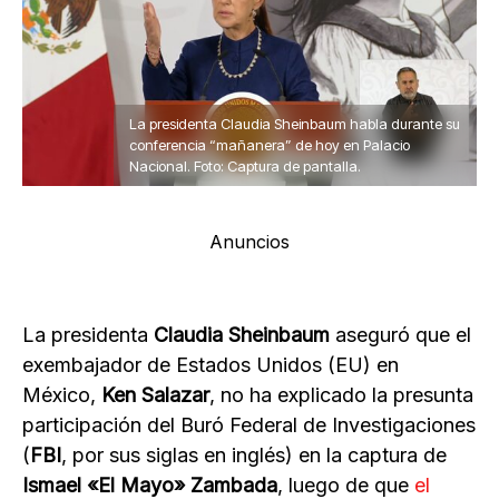
La presidenta Claudia Sheinbaum habla durante su
conferencia “mañanera” de hoy en Palacio
Nacional. Foto: Captura de pantalla.
Anuncios
La presidenta
Claudia Sheinbaum
aseguró que el
exembajador de Estados Unidos (EU) en
México,
Ken Salazar
, no ha explicado la presunta
participación del Buró Federal de Investigaciones
(
FBI
, por sus siglas en inglés) en la captura de
Ismael «El Mayo» Zambada
, luego de que
el