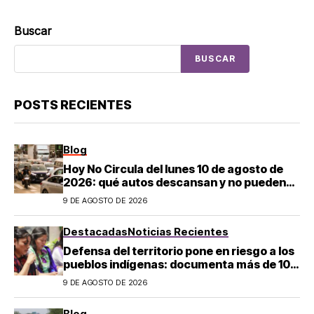
Buscar
BUSCAR
POSTS RECIENTES
Blog
Hoy No Circula del lunes 10 de agosto de
2026: qué autos descansan y no pueden
salir en CDMX y el Estado de México; estos
9 DE AGOSTO DE 2026
son los horarios oficiales
Destacadas
Noticias Recientes
Defensa del territorio pone en riesgo a los
pueblos indígenas: documenta más de 100
desapariciones
9 DE AGOSTO DE 2026
Blog