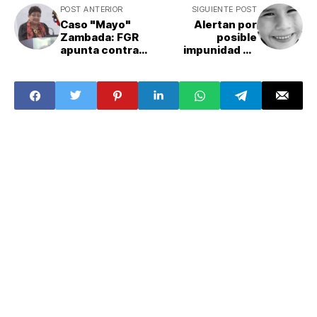
POST ANTERIOR
SIGUIENTE POST
Caso "Mayo"
Alertan por
Zambada: FGR
posible
apunta contra
impunidad en
Ken Salazar; él
muerte de Ángel
niega que EU
Moreno bajo
participara en
custodia del DIF
secuestro
Nuevo León