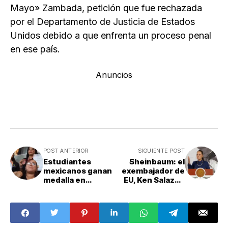
Mayo» Zambada, petición que fue rechazada
por el Departamento de Justicia de Estados
Unidos debido a que enfrenta un proceso penal
en ese país.
Anuncios
POST ANTERIOR
SIGUIENTE POST
Estudiantes
Sheinbaum: el
mexicanos ganan
exembajador de
medalla en
EU, Ken Salazar,
Turquía y llaman a
no explica el
invertir más en
papel del FBI en
ciencia e
secuestro del
innovación
"Mayo"