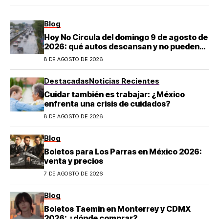
Blog
Hoy No Circula del domingo 9 de agosto de
2026: qué autos descansan y no pueden
salir en CDMX y el Estado de México; estos
8 DE AGOSTO DE 2026
son los horarios oficiales
Destacadas
Noticias Recientes
Cuidar también es trabajar: ¿México
enfrenta una crisis de cuidados?
8 DE AGOSTO DE 2026
Blog
Boletos para Los Parras en México 2026:
venta y precios
7 DE AGOSTO DE 2026
Blog
Boletos Taemin en Monterrey y CDMX
2026: ¿dónde comprar?