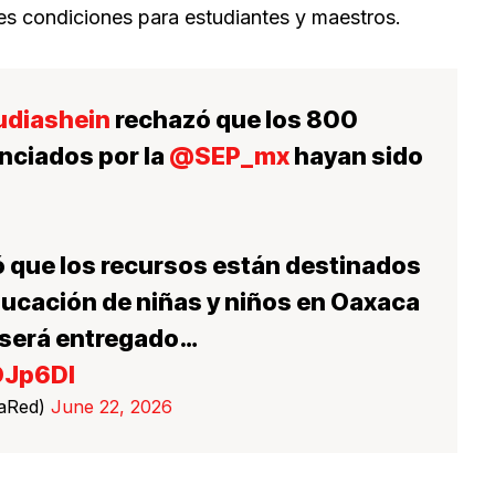
es condiciones para estudiantes y maestros.
diashein
rechazó que los 800
nciados por la
@SEP_mx
hayan sido
 que los recursos están destinados
ducación de niñas y niños en Oaxaca
o será entregado…
OJp6Dl
LaRed)
June 22, 2026