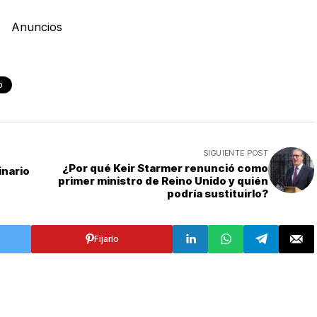
Anuncios
o
SIGUIENTE POST
¿Por qué Keir Starmer renunció como
inario
primer ministro de Reino Unido y quién
podría sustituirlo?
Fijarlo