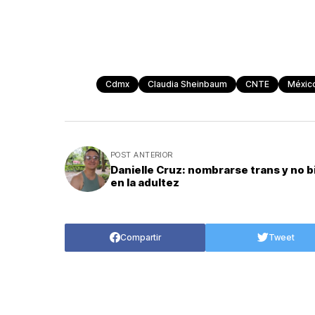
Cdmx
Claudia Sheinbaum
CNTE
Méxic
POST ANTERIOR
Danielle Cruz: nombrarse trans y no b
en la adultez
Compartir
Tweet