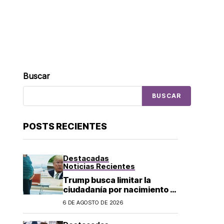
Buscar
BUSCAR
POSTS RECIENTES
Destacadas
Noticias Recientes
Trump busca limitar la
ciudadanía por nacimiento y
el «turismo de parto» en EU;
6 DE AGOSTO DE 2026
¿a quién afecta?