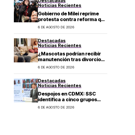
Destacadas
Noticias Recientes
Gobierno de Milei reprime
protesta contra reforma que
permite la venta de tierra a
6 DE AGOSTO DE 2026
extranjeros en Argentina
Destacadas
Noticias Recientes
¿Mascotas podrían recibir
manutención tras divorcio
de sus dueños en CDMX?
6 DE AGOSTO DE 2026
Destacadas
Noticias Recientes
Despojos en CDMX: SSC
identifica a cinco grupos
criminales vinculados a este
6 DE AGOSTO DE 2026
delito